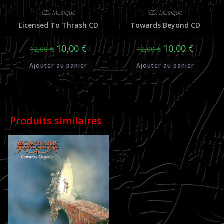
CD
,
Musique
CD
,
Musique
Licensed To Thrash CD
Towards Beyond CD
Le
Le
Le
Le
10,00
€
10,00
€
12,00
€
12,00
€
prix
prix
prix
prix
initial
actuel
initial
actuel
Ajouter au panier
Ajouter au panier
était :
est :
était :
est :
12,00 €.
10,00 €.
12,00 €.
10,00 €.
Produits similaires