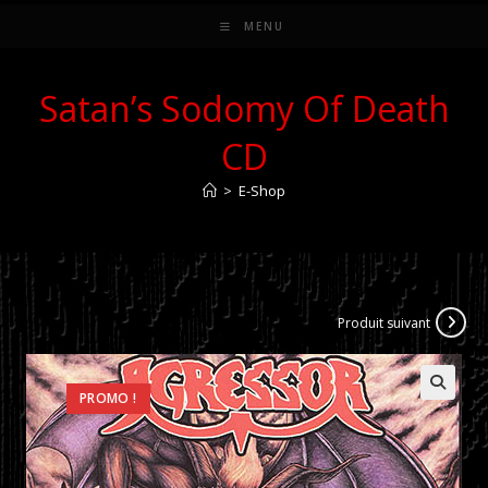
MENU
Satan’s Sodomy Of Death
CD
>
E-Shop
Produit suivant
PROMO !