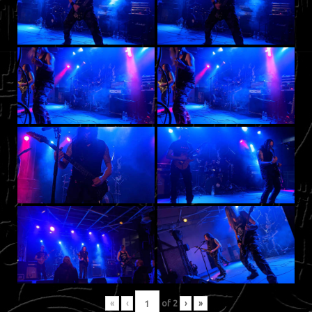
«
‹
of
2
›
»