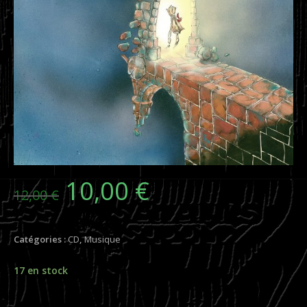
10,00
€
Le
Le
12,00
€
prix
prix
initial
actuel
était :
est :
12,00 €.
10,00 €.
Catégories :
CD
,
Musique
17 en stock