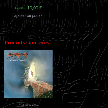
Le
Le
10,00
€
12,00
€
prix
prix
initial
actuel
Ajouter au panier
était :
est :
12,00 €.
10,00 €.
Produits similaires
Musique
,
Vinyl