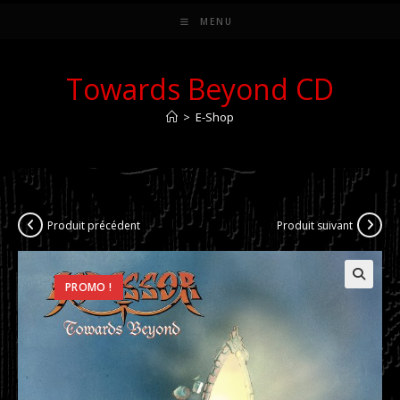
MENU
Towards Beyond CD
>
E-Shop
Produit précédent
Produit suivant
PROMO !