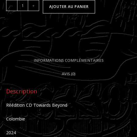
quantité
-
+
AJOUTER AU PANIER
de
Towards
Beyond
CD
DESCRIPTION
INFORMATIONS COMPLÉMENTAIRES
AVIS (0)
Description
Réédition CD Towards Beyond
Colombie
2024