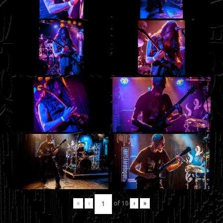
«
‹
of
10
›
»