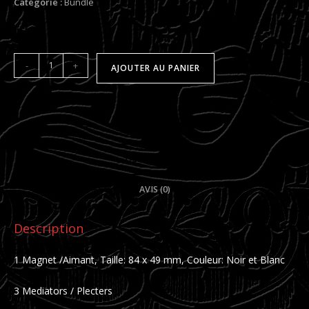
Catégorie :
Bundle
quantité
-
+
AJOUTER AU PANIER
de
Special
Bundle-
1
DESCRIPTION
AVIS (0)
Description
1 Magnet /Aimant, Taille: 84 x 49 mm, Couleur: Noir et Blanc
3 Mediators / Plecters