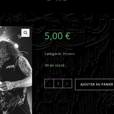
5,00
€
Catégorie :
Posters
49 en stock
quantité
-
+
AJOUTER AU PANIER
de
Poster