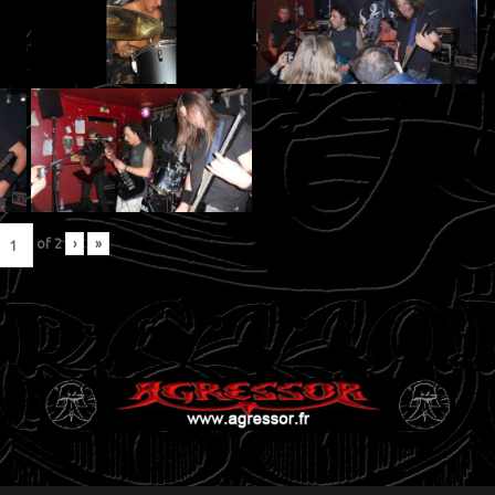
of
2
›
»